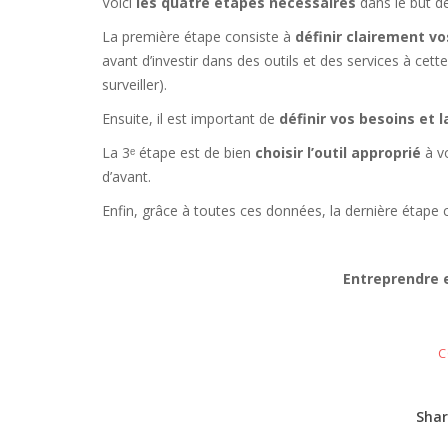
Voici
les quatre étapes nécessaires
dans le but de 
La première étape consiste à
définir clairement vo
avant d’investir dans des outils et des services à cette 
surveiller).
Ensuite, il est important de
définir vos besoins et 
La 3ᵉ étape est de bien
choisir l’outil approprié
à vo
d’avant.
Enfin, grâce à toutes ces données, la dernière étape 
Entreprendre e
C
Shar