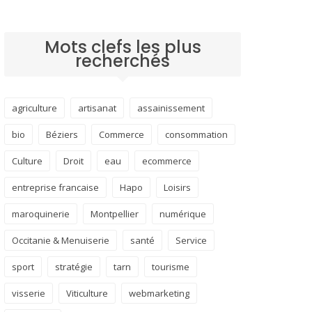
Mots clefs les plus
recherchés
agriculture
artisanat
assainissement
bio
Béziers
Commerce
consommation
Culture
Droit
eau
ecommerce
entreprise francaise
Hapo
Loisirs
maroquinerie
Montpellier
numérique
Occitanie & Menuiserie
santé
Service
sport
stratégie
tarn
tourisme
visserie
Viticulture
webmarketing