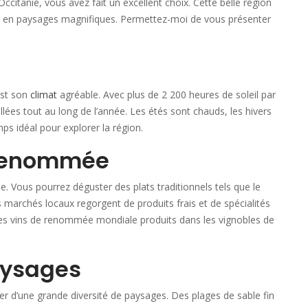
ccitanie, vous avez fait un excellent choix. Cette belle région
e et en paysages magnifiques. Permettez-moi de vous présenter
est son
climat
agréable. Avec plus de 2 200 heures de soleil par
lées tout au long de l’année. Les étés sont chauds, les hivers
ps idéal pour explorer la région.
 renommée
e. Vous pourrez déguster des plats traditionnels tels que le
s marchés locaux regorgent de produits frais et de spécialités
les vins de renommée mondiale produits dans les vignobles de
paysages
ter d’une grande diversité de paysages. Des plages de sable fin