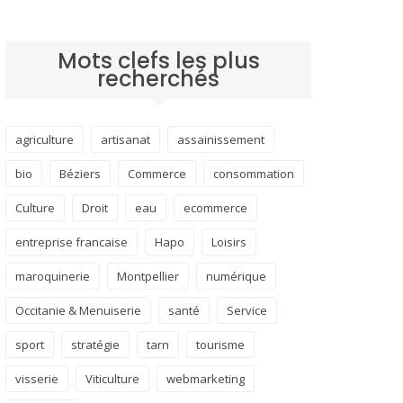
Mots clefs les plus
recherchés
agriculture
artisanat
assainissement
bio
Béziers
Commerce
consommation
Culture
Droit
eau
ecommerce
entreprise francaise
Hapo
Loisirs
maroquinerie
Montpellier
numérique
Occitanie & Menuiserie
santé
Service
sport
stratégie
tarn
tourisme
visserie
Viticulture
webmarketing