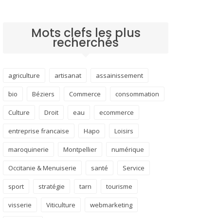
Mots clefs les plus
recherchés
agriculture
artisanat
assainissement
bio
Béziers
Commerce
consommation
Culture
Droit
eau
ecommerce
entreprise francaise
Hapo
Loisirs
maroquinerie
Montpellier
numérique
Occitanie & Menuiserie
santé
Service
sport
stratégie
tarn
tourisme
visserie
Viticulture
webmarketing