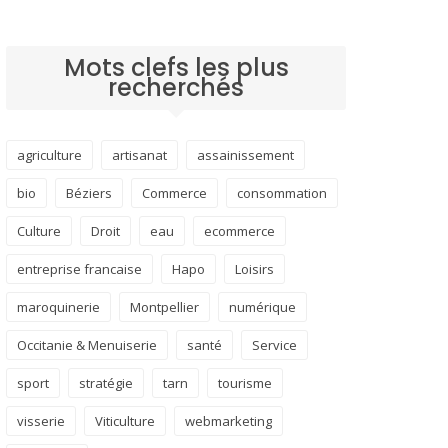
Mots clefs les plus
recherchés
agriculture
artisanat
assainissement
bio
Béziers
Commerce
consommation
Culture
Droit
eau
ecommerce
entreprise francaise
Hapo
Loisirs
maroquinerie
Montpellier
numérique
Occitanie & Menuiserie
santé
Service
sport
stratégie
tarn
tourisme
visserie
Viticulture
webmarketing