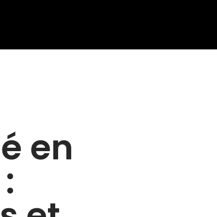
té en
:
s et