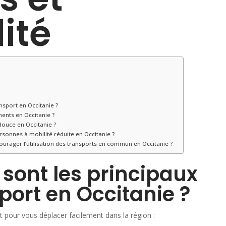
ité
nsport en Occitanie ?
ents en Occitanie ?
douce en Occitanie ?
ersonnes à mobilité réduite en Occitanie ?
courager l’utilisation des transports en commun en Occitanie ?
 sont les principaux
ort en Occitanie ?
t pour vous déplacer facilement dans la région :