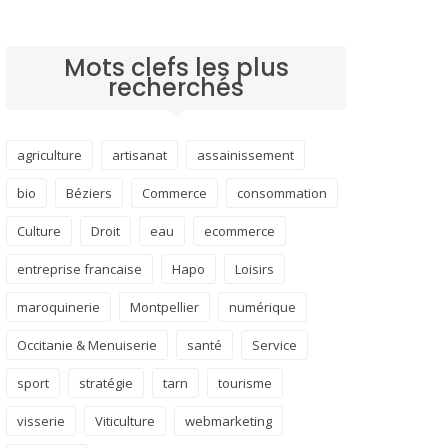
Mots clefs les plus
recherchés
agriculture
artisanat
assainissement
bio
Béziers
Commerce
consommation
Culture
Droit
eau
ecommerce
entreprise francaise
Hapo
Loisirs
maroquinerie
Montpellier
numérique
Occitanie & Menuiserie
santé
Service
sport
stratégie
tarn
tourisme
visserie
Viticulture
webmarketing