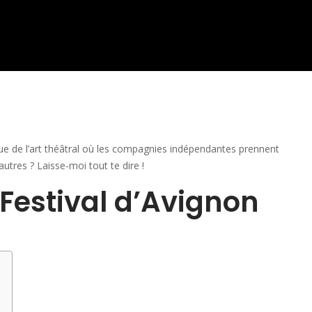
ique de l’art théâtral où les compagnies indépendantes prennent
autres ? Laisse-moi tout te dire !
 Festival d’Avignon