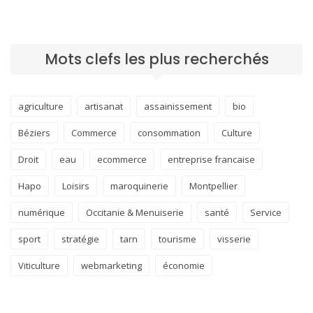
Mots clefs les plus recherchés
agriculture
artisanat
assainissement
bio
Béziers
Commerce
consommation
Culture
Droit
eau
ecommerce
entreprise francaise
Hapo
Loisirs
maroquinerie
Montpellier
numérique
Occitanie & Menuiserie
santé
Service
sport
stratégie
tarn
tourisme
visserie
Viticulture
webmarketing
économie