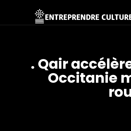
. Qair accélè
Occitanie m
rou