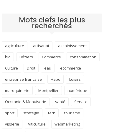
Mots clefs les plus
recherchés
agriculture
artisanat
assainissement
bio
Béziers
Commerce
consommation
Culture
Droit
eau
ecommerce
entreprise francaise
Hapo
Loisirs
maroquinerie
Montpellier
numérique
Occitanie & Menuiserie
santé
Service
sport
stratégie
tarn
tourisme
visserie
Viticulture
webmarketing