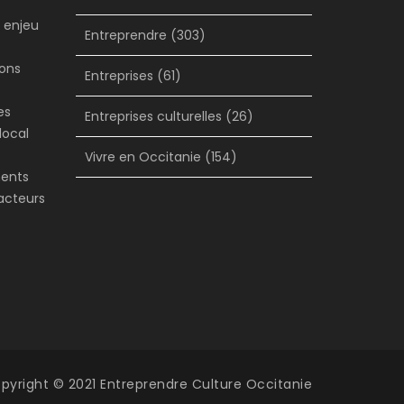
n enjeu
Entreprendre
(303)
s
sons
Entreprises
(61)
es
Entreprises culturelles
(26)
local
Vivre en Occitanie
(154)
ments
facteurs
pyright © 2021 Entreprendre Culture Occitanie