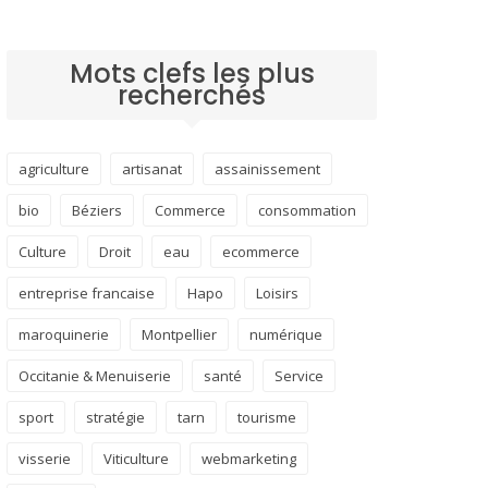
Mots clefs les plus
recherchés
agriculture
artisanat
assainissement
bio
Béziers
Commerce
consommation
Culture
Droit
eau
ecommerce
entreprise francaise
Hapo
Loisirs
maroquinerie
Montpellier
numérique
Occitanie & Menuiserie
santé
Service
sport
stratégie
tarn
tourisme
visserie
Viticulture
webmarketing