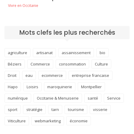
Vivre en Occitanie
Mots clefs les plus recherchés
agriculture
artisanat
assainissement
bio
Béziers
Commerce
consommation
Culture
Droit
eau
ecommerce
entreprise francaise
Hapo
Loisirs
maroquinerie
Montpellier
numérique
Occitanie & Menuiserie
santé
Service
sport
stratégie
tarn
tourisme
visserie
Viticulture
webmarketing
économie